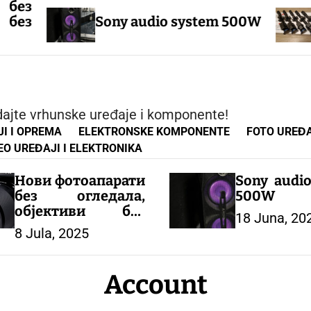
Pul
Sony audio system 500W
TH
TH
The
The
TRA
odajte vrhunske uređaje i komponente!
I I OPREMA
ELEKTRONSKE KOMPONENTE
FOTO UREĐA
EO UREĐAJI I ELEKTRONIKA
Нови фотоапарати
Sony audi
без огледала,
500W
објективи без
18 Juna, 20
огледала.
8 Jula, 2025
Account