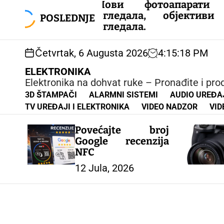
S
Нови фотоапарати без
nzija
k
огледала, објективи без
POSLEDNJE
i
огледала.
p
t
Četvrtak, 6 Augusta 2026
4
:
15
:
19
PM
o
c
ELEKTRONIKA
o
Elektronika na dohvat ruke – Pronađite i pr
n
3D ŠTAMPAČI
ALARMNI SISTEMI
AUDIO UREĐAJ
t
TV UREĐAJI I ELEKTRONIKA
VIDEO NADZOR
VID
e
n
Povećajte broj
t
Google recenzija
NFC
12 Jula, 2026