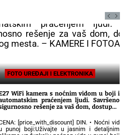
TRAIL 2 LRF XP50
FOTO UREĐAJI I ELEKTRONIKA
E27 WiFi kamera s noćnim vidom u boji i
4K 
automatskim praćenjem ljudi. Savršeno
au
sigurnosno rešenje za vaš dom, dostupno
id
s bilo kog mesta.
vid
CENA: [price_with_discount] DIN. • Noćni vid
CEN
– KAMERE I FOTOAPARATI
– 
u punoj boji:Uživajte u jasnim i detaljnim
Ka