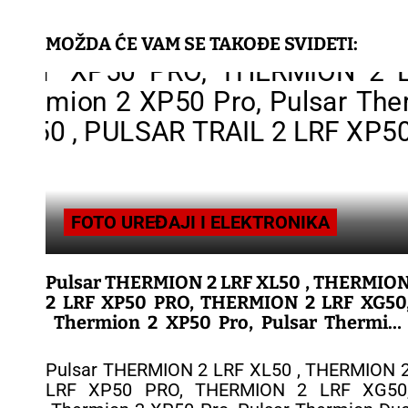
MOŽDA ĆE VAM SE TAKOĐE SVIDETI:
FOTO UREĐAJI I ELEKTRONIKA
Pulsar THERMION 2 LRF XL50 , THERMIO
2 LRF XP50 PRO, THERMION 2 LRF XG50
Thermion 2 XP50 Pro, Pulsar Thermio
tem
Duo DXP50 , PULSAR TRAIL 2 LRF XP50
Vise
Pulsar THERMION 2 LRF XL50 , THERMION 
LRF XP50 PRO, THERMION 2 LRF XG50