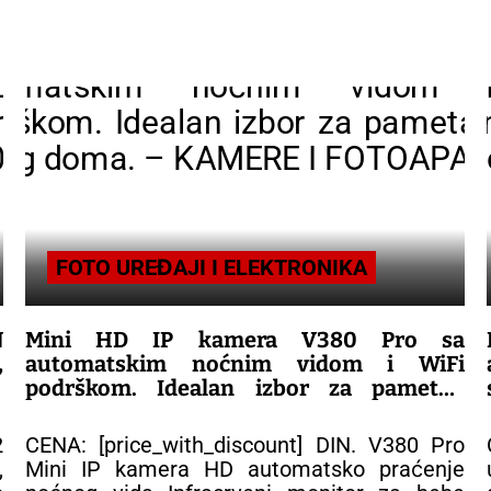
FOTO UREĐAJI I ELEKTRONIKA
N
Mini HD IP kamera V380 Pro sa
,
automatskim noćnim vidom i WiFi
n
podrškom. Idealan izbor za pametan
nadzor vašeg doma.
2
CENA: [price_with_discount] DIN. V380 Pro
– KAMERE I FOTOAPARATI
,
Mini IP kamera HD automatsko praćenje