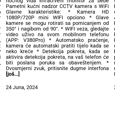
o
noćnog vida Infracrveni monitor za bebe
r
Pametni kućni nadzor CCTV kamera s WiFi
n
Glavne karakteristike: * Kamera HD
r
1080P/720P mini WIFI opciono * Glave
,
kamere se mogu rotirati sa pomicanjem od
r
350° i nagibom od 90°. * WIFI veza, gledajte
r
video uživo na svom mobilnom telefonu
,
(APP: V380Pro) * Automatsko praćenje,
:
kamera će automatski pratiti tijelo kada se
P
neko kreće * Detekcija pokreta, kada se
i
aktivira detekcija pokreta, na vaš telefon će
,
biti poslana poruka sa obaveštenjem. *
Dvosmjerni zvuk, pritisnite dugme interfona
[još…]
24 Juna, 2024