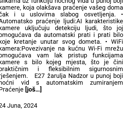
slikama uz funkciju noćnog vida u punoj boji
KR
kamere, koja olakšava praćenje vašeg doma
vi
čak i u uslovima slabog osvetljenja. •
pr
Automatsko praćenje ljudi:AI karakteristike
ka
kamere uključuju detekciju ljudi, što joj
mem
omogućava da automatski prati i prati bilo
usp
koje kretanje unutar svog dometa. • WiFi
koj
kamera:Povezivanje na kućnu Wi-Fi mrežu
za 
omogućava vam lak pristup funkcijama
om
kamere s bilo kojeg mjesta, što je čini
pri
praktičnim i fleksibilnim sigurnosnim
Fac
rješenjem. E27 žarulja Nadzor u punoj boji
me
noćni vid s automatskim zumiranjem
Dig
Praćenje
[još…]
48 
24 Juna, 2024
24 