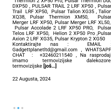
Thermion 2 XP50 Pro, Pulsar Thermion Du
DXP50 , PULSAR TRAIL 2 LRF XP50 , Pulsa
Trail LRF XP50, Pulsar Talion XG35 , Talio
XQ38, Pulsar Thermion XM50, Pulsa
Merger LRF XP50, Pulsar Merger LRF XL50
Pulsar Accolade 2 LRF XP50 PRO, Pulsa
Telos LRF XP50, Helion 2 XP50 Pro ,Pulsa
Axion 2 LRF XG35, Pulsar Krypton 2 XG50 
Kontaktirajte nas : EMAIL 
Gadgettplanetltd@gmail.com , WHATSAP
CHAT : +32460211540 , Na rasprodaj
imamo termovizijske dalekozore
termovizijske
[još…]
22 Augusta, 2024