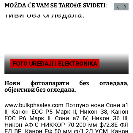
MOŽDA ĆE VAM SE TAKOĐE SVIDETI:
FOTO UREĐAJI I ELEKTRONIKA
Нови фотоапарати без огледала,
објективи без огледала.
www.bulkphsales.com Потпуно нови Сони а1
II, Канон ЕОС Р5 Марк II, Никон З8, Канон
ЕОС Р6 Марк II, Сони а7 IV, Никон З6 III,
Никон АФ-С НИККОР 70-200 мм ф/2.8Е ФЛ
ЕД ВР, Канон ЕФ 50 мм ф/1.2Л УСМ, Канон