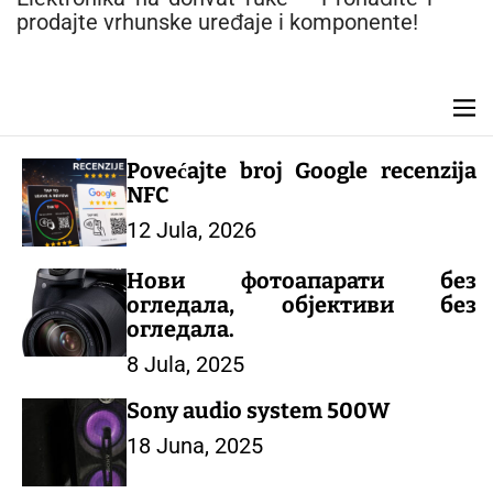
n
prodajte vrhunske uređaje i komponente!
t
M
e
n
Povećajte broj Google recenzija
u
NFC
12 Jula, 2026
Нови фотоапарати без
огледала, објективи без
огледала.
8 Jula, 2025
Sony audio system 500W
18 Juna, 2025