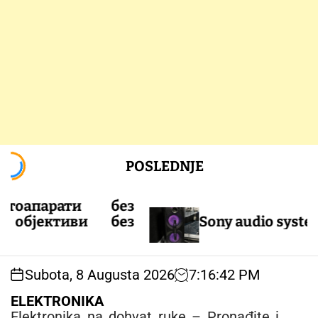
S
POSLEDNJE
k
i
p
парати без
t
бјективи без
Sony audio system 5
o
c
o
Subota, 8 Augusta 2026
7
:
16
:
43
PM
n
t
ELEKTRONIKA
e
Elektronika na dohvat ruke – Pronađite i