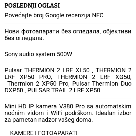
g
POSLEDNJI OGLASI
a
Povećajte broj Google recenzija NFC
:
Нови фотоапарати без огледала, објективи
без огледала.
Sony audio system 500W
Pulsar THERMION 2 LRF XL50 , THERMION 2
LRF XP50 PRO, THERMION 2 LRF XG50,
Thermion 2 XP50 Pro, Pulsar Thermion Duo
DXP50 , PULSAR TRAIL 2 LRF XP50
Mini HD IP kamera V380 Pro sa automatskim
noćnim vidom i WiFi podrškom. Idealan izbor
za pametan nadzor vašeg doma.
– KAMERE I FOTOAPARATI