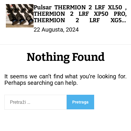
Pulsar THERMION 2 LRF XL50 ,
THERMION 2 LRF XP50 PRO,
THERMION 2 LRF XG50,
Thermion 2 XP50 Pro, Pulsar
22 Augusta, 2024
Thermion Duo DXP50 , PULSAR
TRAIL 2 LRF XP50
Nothing Found
It seems we can’t find what you’re looking for.
Perhaps searching can help.
P
r
e
t
r
a